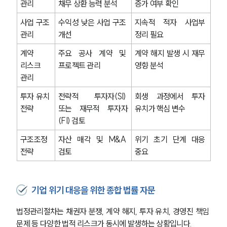
대륜의 강점
관리
채무 상환 능력 분석
증가 여부 확인
오시는 길
사업 구조 
수익성 낮은 사업 구조 
지속적 적자 사업부 
글로벌 파트너 로펌
고객의 소리
관리
개선
정리 필요
통합검색
AI대륜
계약 
주요 공사 계약 및 
계약 해지 발생 시 재무 
리스크 
프로젝트 관리
영향 분석
관리
업무사례
투자 유치 
전략적 투자자(SI) 
회생 과정에서 투자 
주요 업무사례
전략
또는 재무적 투자자
유치가 핵심 변수
사례분석/최신동향
(FI) 검토
법률정보
법률지식인
구조조정 
자산 매각 및 M&A 
위기 초기 단계 대응 
고객후기
전략
검토
중요
업무분야
기업 위기 대응을 위한 종합 법률 자문
기업회생파산그룹 업무
전체
법정관리절차는 채권자 분쟁, 계약 해지, 투자 유치, 경영진 책임 
문제 등 다양한 법적 리스크가 동시에 발생하는 상황입니다.