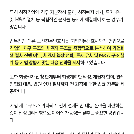
구성원 소개
특히 상장기업의 경우 자본잠식 문제, 상장폐지 심사, 투자 유치 
및 M&A 절차 등 복합적인 문제를 동시에 해결해야 하는 경우가 
법인회생파산전문변호사
많습니다.
법무법인 대륜 도산전문변호사는 기업전문변호사와의 협업으로 
소식/자료
기업의 재무 구조와 채권자 구조를 종합적으로 분석하여 기업회
언론보도
생 절차 진행 여부, 채권자 협상 전략, 투자 유치 및 M&A 구조 설
공지사항
계 등 기업 상황에 맞는 대응 전략을 제시
하고 있습니다.
법률 블로그
법률서식
또한 
회생절차 신청 단계부터 회생계획안 작성, 채권자 협의, 관계
뉴스레터/브로슈어
인집회 대응, 법원 인가 절차까지 전 과정에 대한 법률 자문을 제
세미나
공
합니다.
대륜법률상담예약
기업 재무 구조가 악화되기 전에 선제적인 대응 전략을 마련하는 
것이 법정관리신청으로 이어질 가능성을 낮추는 중요한 방법입니
대륜법률상담예약
다.