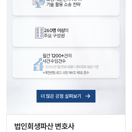
기술 활용 소송 전략
260명 이상
의
주요 구성원
월간
1200+
건의
사건수임건수
*
2026년 1월 변호사협회 경유증표 발급 기준
*대한변협 광고 규정 제4조 제1호 준수
더 많은 강점 살펴보기
법인회생파산
변호사