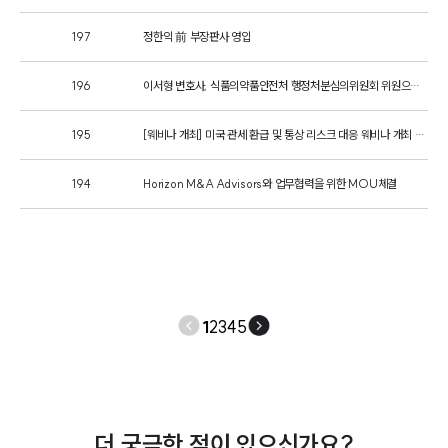
기업회생파산그룹 업무
197
정한익 前 부장판사 영입
전체
196
이서형 변호사, 식품의약품안전처 행정처분심의위원회 위원으로 위촉
구성원 소개
195
[웨비나 개최] 미국 관세 환급 및 통상 리스크 대응 웨비나 개최 안내
법인회생파산전문변호사
194
Horizon M&A Advisors와 업무협력을 위한 MOU체결
소식/자료
언론보도
공지사항
법률 블로그
법률서식
1
2
3
4
5
뉴스레터/브로슈어
세미나
대륜법률상담예약
더 궁금한 점이 있으신가요?