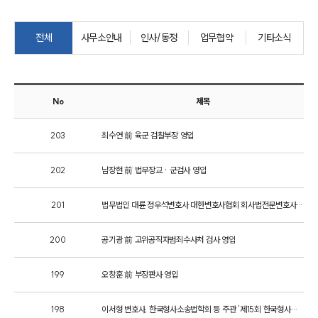
그룹소개
전체
사무소안내
인사/동정
업무협약
기타소식
그룹소개
대륜의 강점
오시는 길
글로벌 파트너 로펌
No
제목
고객의 소리
통합검색
AI대륜
203
최수연 前 육군 검찰부장 영입
202
남장현 前 법무장교 · 군검사 영입
업무사례
주요 업무사례
201
법무법인 대륜 정우석변호사 대한변호사협회 회사법전문변호사 등록
사례분석/최신동향
법률정보
200
공기광 前 고위공직자범죄수사처 검사 영입
법률지식인
고객후기
199
오창훈 前 부장판사 영입
업무분야
198
이서형 변호사, 한국형사소송법학회 등 주관 '제15회 한국형사학대회'서 발표