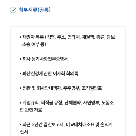
첨부서류(공통)
법인회생파산전문변호사
소식/자료
• 채권자 목록 (성명, 주소, 연락처, 채권액, 종류, 담보
·소송 여부 등)
언론보도
공지사항
법률 블로그
• 회사 등기사항전부증명서
법률서식
뉴스레터/브로슈어
• 파산신청에 관한 이사회 회의록
세미나
• 정관 및 회사안내책자, 주주명부, 조직일람표
대륜법률상담예약
• 취업규칙, 퇴직금 규정, 단체협약, 사원명부, 노동조
대륜법률상담예약
합 관련 자료
• 최근 3년간 결산보고서, 비교대차대조표 및 손익계
산서