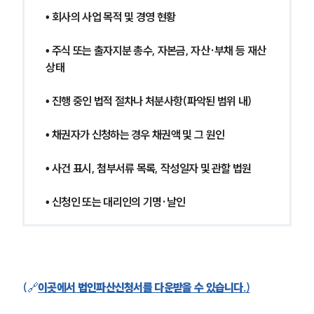
글로벌 파트너 로펌
• 회사의 사업 목적 및 경영 현황
고객의 소리
통합검색
AI대륜
• 주식 또는 출자지분 총수, 자본금, 자산·부채 등 재산
상태
업무사례
• 진행 중인 법적 절차나 처분사항(파악된 범위 내)
주요 업무사례
사례분석/최신동향
• 채권자가 신청하는 경우 채권액 및 그 원인
법률정보
법률지식인
• 사건 표시, 첨부서류 목록, 작성일자 및 관할 법원
고객후기
• 신청인 또는 대리인의 기명·날인
업무분야
기업회생파산그룹 업무
전체
(
🔗
이곳에서 법인파산신청서를 다운받을 수 있습니다.
)
구성원 소개