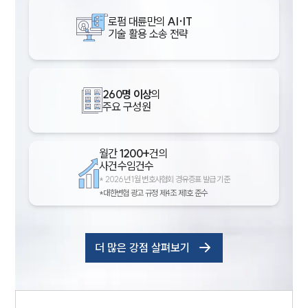
로펌 대륜만의
AI·IT
기술 활용 소송 전략
260명 이상
의
주요 구성원
월간
1200+
건의
사건수임건수
인재채용
*
2026년 1월 변호사협회 경유증표 발급 기준
만화로 보는 사례
*대한변협 광고 규정 제4조 제1호 준수
더 많은 강점 살펴보기