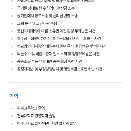
사립대학교 근로기준법 법률자문 및 교직원 임금소송
국가를 상대로 한 수십억대 정산금 소송
상가임대차 명도소송 및 권리금 반환 소송
교회 분쟁 및 교단재판 수행
동산매매계약에 따른 소유권 이전 횡령 무죄받은 사건
특수공무집행방해치상, 특수공용물건손상 무죄받은 사건
학교법인 이사장의 배임수재 일부 무죄 및 집행유예받은 사건
뇌물수수 및 배임수증재 일부 무죄 및 집행유예받은 사건
종중소유 부동산에 대한 종중 회장 횡령 사건
공정거래법 및 부정경쟁방지 및 영업비밀보호법 위반 사건
그룹소개
학력
그룹소개
경복고등학교 졸업
대륜의 강점
오시는 길
건국대학교 경영학과 졸업
글로벌 파트너 로펌
아주대학교 법학전문대학원 법학과 졸업
고객의 소리