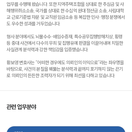
업무를 수행해 왔습니다. 또한 지역주택조합을 상대로 한 추심금 및 사
해행위취소소송, 국가를 상대로 한 수십억 원대 정산금 소송, 사립대학
교 근로기준법 자문 및 교직원 임금소송 등 복잡한 민사·행정 분쟁에서
도 우수한 성과를 거두었습니다.
형사 분야에서도 뇌물수수·배임수증재, 특수공무집행방해치상, 횡령
등 중대 사건에서 다수의 무죄 및 집행유예 판결을 이끌어내며 치밀한
사실관계 분석력과 강한 책임감을 입증했습니다.
황보영 변호사는 “어떠한 경우에도 의뢰인의 이익으로”라는 좌우명을
바탕으로, 사건의 본질을 꿰뚫는 분석력과 끝까지 포기하지 않는 끈기
로 의뢰인의 든든한 조력자가 되기 위해 최선을 다하고 있습니다.
관련 업무분야
금융
법인회생파산
형사
민사
건설