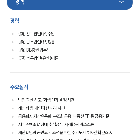
기업일반
경력
(前) 법무법인(유)주원
(前) 법무법인(유)정률
(前) DB증권 법무팀
(現) 법무법인(유한)대륜
주요실적
법인 파산 선고, 회생 인가 결정 사건
개인회생, 개인파산 대리 사건
금융회사 자산유동화, 구조화금융, 부동산 PF 등 금융자문
지역주택조합 상대 추심금 및 사해행위 취소소송
재단법인의 공원묘지 조성을 위한 주위투지통행권 확인소송