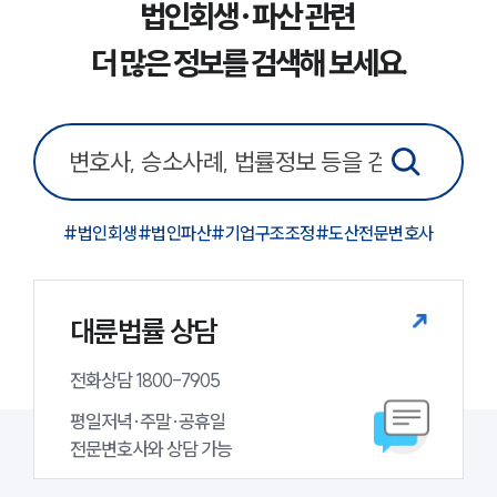
법인회생·파산 관련
더 많은 정보를 검색해 보세요.
소식/자료
언론보도
공지사항
법률 블로그
법률서식
뉴스레터/브로슈어
세미나
#
법인회생
#
법인파산
#
기업구조조정
#
도산전문변호사
대륜법률상담예약
대륜법률 상담
대륜법률상담예약
전화상담 1800-7905
평일저녁·주말·공휴일

전문변호사와 상담 가능