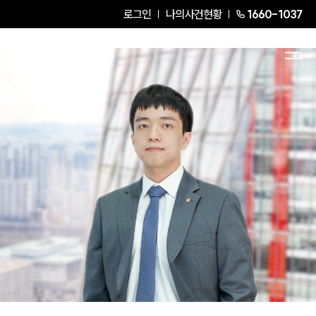
로그인
나의사건현황
1660-1037
황보영
Senior Associate Attorney