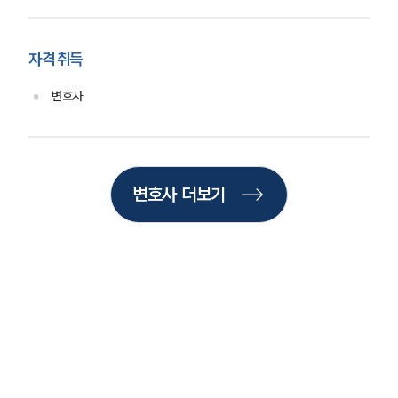
통합검색
AI대륜
자격 취득
업무사례
변호사
주요 업무사례
사례분석/최신동향
법률정보
법률지식인
고객후기
변호사 더보기
업무분야
기업회생파산그룹 업무
전체
구성원 소개
법인회생파산전문변호사