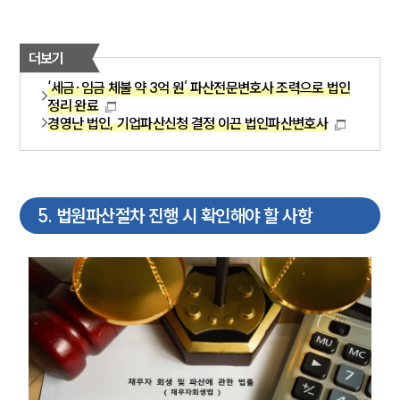
법인회생파산전문변호사
더보기
‘세금·임금 체불 약 3억 원’ 파산전문변호사 조력으로 법인
소식/자료
정리 완료
경영난 법인, 기업파산신청 결정 이끈 법인파산변호사
언론보도
공지사항
법률 블로그
법률서식
뉴스레터/브로슈어
5
.
법원파산절차 진행 시 확인해야 할 사항
세미나
대륜법률상담예약
대륜법률상담예약