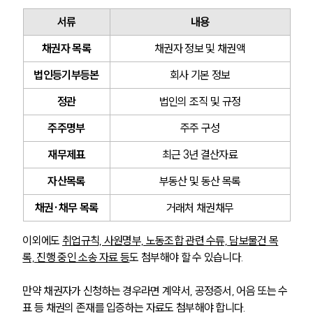
글로벌 파트너 로펌
고객의 소리
서류
내용
통합검색
AI대륜
채권자 목록
채권자 정보 및 채권액
법인등기부등본
회사 기본 정보
업무사례
정관
법인의 조직 및 규정
주요 업무사례
주주명부
주주 구성
사례분석/최신동향
법률정보
재무제표
최근 3년 결산자료
법률지식인
고객후기
자산목록
부동산 및 동산 목록
채권·채무 목록
거래처 채권채무
업무분야
이외에도 
취업규칙, 사원명부, 노동조합 관련 수류, 담보물건 목
기업회생파산그룹 업무
록, 진행 중인 소송 자료 등
도 첨부해야 할 수 있습니다.
전체
만약 채권자가 신청하는 경우라면 계약서, 공정증서, 어음 또는 수
표 등 채권의 존재를 입증하는 자료도 첨부해야 합니다.
구성원 소개