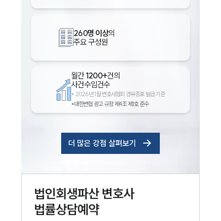
260명 이상
의
주요 구성원
월간
1200+
건의
사건수임건수
*
2026년 1월 변호사협회 경유증표 발급 기준
*대한변협 광고 규정 제4조 제1호 준수
더 많은 강점 살펴보기
법인회생파산
변호사
법률상담예약