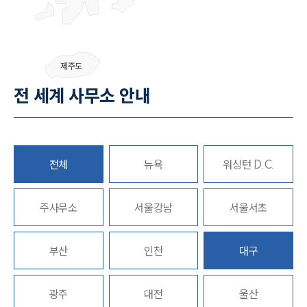
그룹소개
제주도
그룹소개
전 세계 사무소 안내
대륜의 강점
오시는 길
글로벌 파트너 로펌
고객의 소리
통합검색
전체
뉴욕
워싱턴 D.C.
AI대륜
주사무소
업무사례
서울강남
서울서초
주요 업무사례
부산
인천
대구
사례분석/최신동향
법률정보
법률지식인
고객후기
광주
대전
울산