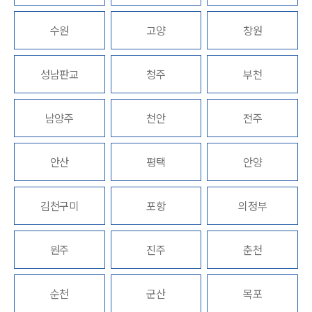
업무분야
수원
고양
창원
기업회생파산그룹 업무
성남판교
청주
부천
전체
남양주
천안
전주
구성원 소개
법인회생파산전문변호사
안산
평택
안양
소식/자료
김천구미
포항
의정부
언론보도
공지사항
원주
진주
춘천
법률 블로그
법률서식
뉴스레터/브로슈어
순천
군산
목포
세미나