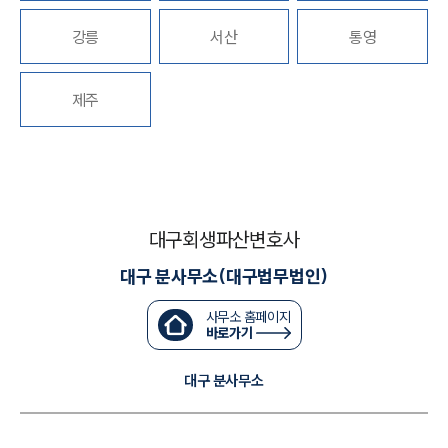
강릉
서산
통영
대륜법률상담예약
대륜법률상담예약
제주
대구회생파산변호사
대구 분사무소(대구법무법인)
사무소 홈페이지
바로가기
대구 분사무소