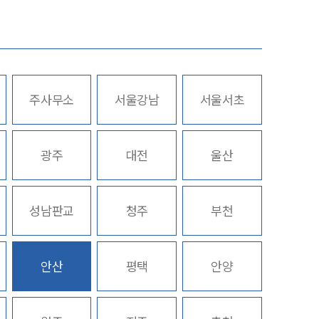
업무사례
주요 업무사례
주사무소
서울강남
서울서초
사례분석/최신동향
스토리
법률정보
광주
대전
울산
법률지식인
고객후기
성남판교
청주
부천
업무분야
안산
평택
안양
기업회생파산그룹 업무
전체