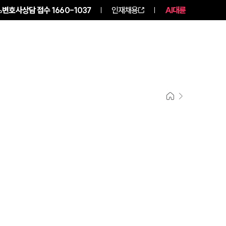
변호사상담 접수
1660-1037
인재채용
AI대륜
구성원 소개
소식/자료
그룹소개
그룹소개
대륜의 강점
오시는 길
글로벌 파트너 로펌
고객의 소리
통합검색
AI대륜