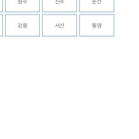
원주
진주
춘천
구성원 소개
강릉
서산
통영
법인회생파산전문변호사
소식/자료
언론보도
공지사항
법률 블로그
법률서식
뉴스레터/브로슈어
세미나