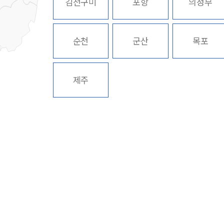
김천구미
포항
의정부
순천
군산
목포
제주