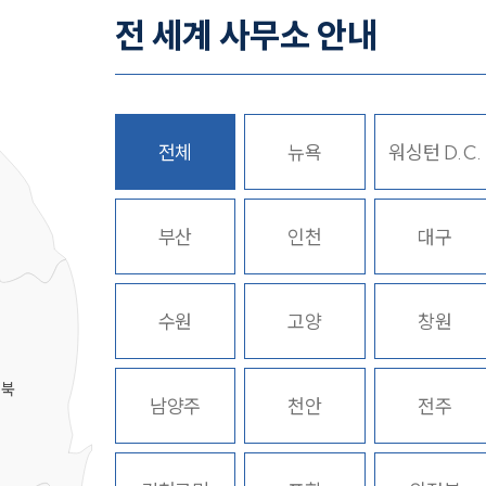
전 세계 사무소 안내
전체
뉴욕
워싱턴 D.C.
히
부산
인천
대구
수원
고양
창원
경북
남양주
천안
전주