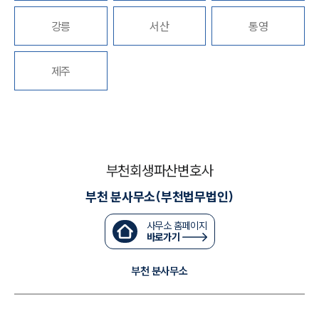
강릉
서산
통영
대륜법률상담예약
대륜법률상담예약
제주
부천회생파산변호사
부천 분사무소(부천법무법인)
사무소 홈페이지
바로가기
부천 분사무소