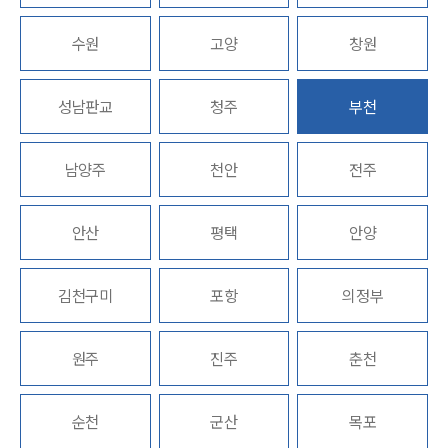
업무분야
수원
고양
창원
기업회생파산그룹 업무
성남판교
청주
부천
전체
남양주
천안
전주
구성원 소개
법인회생파산전문변호사
안산
평택
안양
소식/자료
김천구미
포항
의정부
언론보도
공지사항
원주
진주
춘천
법률 블로그
법률서식
뉴스레터/브로슈어
순천
군산
목포
세미나