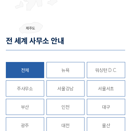
그룹소개
제주도
그룹소개
전 세계 사무소 안내
대륜의 강점
오시는 길
글로벌 파트너 로펌
고객의 소리
통합검색
전체
뉴욕
워싱턴 D.C.
AI대륜
주사무소
업무사례
서울강남
서울서초
주요 업무사례
부산
인천
대구
사례분석/최신동향
법률정보
법률지식인
고객후기
광주
대전
울산