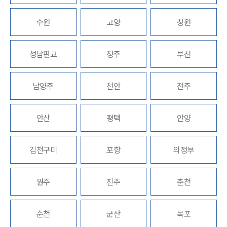
수원
고양
창원
업무분야
기업회생파산그룹 업무
성남판교
청주
부천
전체
남양주
천안
전주
구성원 소개
법인회생파산전문변호사
안산
평택
안양
소식/자료
김천구미
포항
의정부
언론보도
공지사항
원주
진주
춘천
법률 블로그
법률서식
뉴스레터/브로슈어
순천
군산
목포
세미나