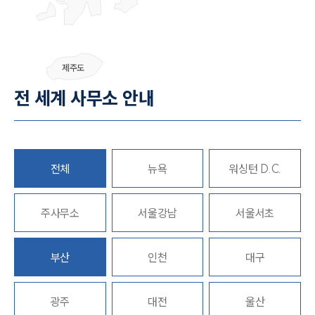
그룹소개
제주도
전 세계 사무소 안내
그룹소개
대륜의 강점
오시는 길
글로벌 파트너 로펌
고객의 소리
통합검색
전체
뉴욕
워싱턴 D.C.
AI대륜
주사무소
서울강남
서울서초
업무사례
주요 업무사례
부산
인천
대구
사례분석/최신동향
법률정보
법률지식인
광주
대전
울산
고객후기