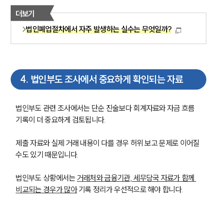
글로벌 파트너 로펌
더보기
고객의 소리
통합검색
법인폐업절차에서 자주 발생하는 실수는 무엇일까?
AI대륜
업무사례
4
.
법인부도 조사에서 중요하게 확인되는 자료
주요 업무사례
사례분석/최신동향
법률정보
법인부도 관련 조사에서는 단순 진술보다 회계자료와 자금 흐름 
법률지식인
기록이 더 중요하게 검토됩니다.
고객후기
제출 자료와 실제 거래 내용이 다를 경우 허위 보고 문제로 이어질 
업무분야
수도 있기 때문입니다.
기업회생파산그룹 업무
법인부도 상황에서는 
거래처와 금융기관, 세무당국 자료가 함께 
전체
비교되는 경우가 많아
 기록 정리가 우선적으로 해야 합니다.
구성원 소개