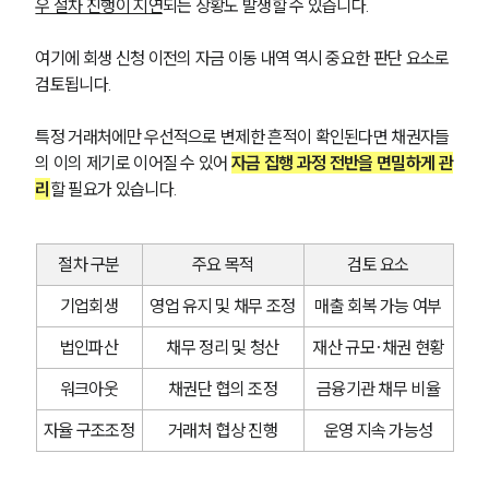
우 절차 진행이 지연
되는 상황도 발생할 수 있습니다.
여기에 회생 신청 이전의 자금 이동 내역 역시 중요한 판단 요소로 
검토됩니다. 
특정 거래처에만 우선적으로 변제한 흔적이 확인된다면 채권자들
의 이의 제기로 이어질 수 있어 
자금 집행 과정 전반을 면밀하게 관
리
할 필요가 있습니다.
절차 구분
주요 목적
검토 요소
기업회생
영업 유지 및 채무 조정
매출 회복 가능 여부
법인파산
채무 정리 및 청산
재산 규모·채권 현황
그룹소개
워크아웃
채권단 협의 조정
금융기관 채무 비율
자율 구조조정
거래처 협상 진행
운영 지속 가능성
그룹소개
대륜의 강점
오시는 길