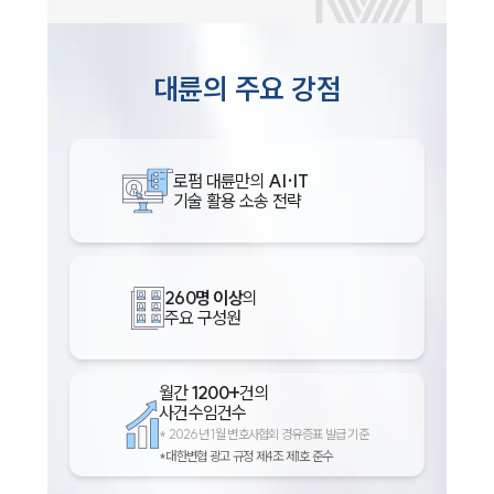
대륜의 주요 강점
로펌 대륜만의
AI·IT
기술 활용 소송 전략
260명 이상
의
주요 구성원
월간
1200+
건의
사건수임건수
*
2026년 1월 변호사협회 경유증표 발급 기준
*대한변협 광고 규정 제4조 제1호 준수