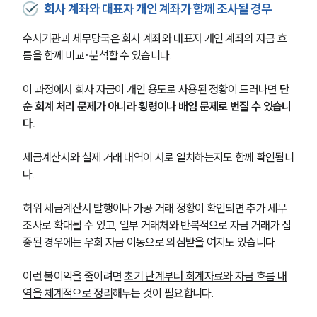
회사 계좌와 대표자 개인 계좌가 함께 조사될 경우
법인회생파산전문변호사
수사기관과 세무당국은 회사 계좌와 대표자 개인 계좌의 자금 흐
름을 함께 비교·분석할 수 있습니다. 
소식/자료
이 과정에서 회사 자금이 개인 용도로 사용된 정황이 드러나면 
단
언론보도
순 회계 처리 문제가 아니라 횡령이나 배임 문제로 번질 수 있습니
공지사항
다.
법률 블로그
법률서식
세금계산서와 실제 거래 내역이 서로 일치하는지도 함께 확인됩니
뉴스레터/브로슈어
다. 
세미나
허위 세금계산서 발행이나 가공 거래 정황이 확인되면 추가 세무
대륜법률상담예약
조사로 확대될 수 있고, 일부 거래처와 반복적으로 자금 거래가 집
중된 경우에는 우회 자금 이동으로 의심받을 여지도 있습니다.
대륜법률상담예약
이런 불이익을 줄이려면 
초기 단계부터 회계자료와 자금 흐름 내
역을 체계적으로 정리
해두는 것이 필요합니다.