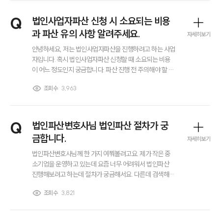
그룹소개
Q
법인사업자파산 신청 시 소요되는 비용
대륜의 강점
과 파산 유의 사항 알려주세요.
오시는 길
자세히보기
글로벌 파트너 로펌
안녕하세요, 저는 법인사업자파산을 진행하려고 하는 사업
고객의 소리
자입니다. 혹시 법인사업자파산 신청할 때 소요되는 비용
통합검색
이 어느 정도인지 궁금합니다. 파산 진행 전 주의해야 할 점
AI대륜
이나 법인 입장 미리 알아둬야 하는 사항이 있다면 알려주
조회수
3,963
시면 감사하겠습니다.
업무사례
Q
법인파산변호사님 법인파산 절차가 궁
주요 업무사례
사례분석/최신동향
금합니다.
자세히보기
법률정보
법인파산변호사님께 한 가지 여쭤볼려고요. 제가 작은 중
법률지식인
고객후기
소기업을 운영하고 있는데 요즘 너무 어려워서 법인파산
진행해보려고 하는데 절차가 궁금해서요. 다른데 검색해봐
도 그냥 신청, 심문, 선고 이런 식으로만 되어 있어서 정확
조회수
3,821
업무분야
하게 어떤 흐름으로 가는지 알고싶어요. 알려주시면 감사
하겠습니다!
기업회생파산그룹 업무