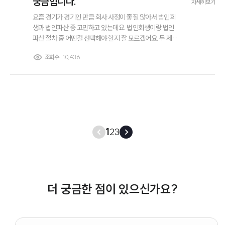
궁금합니다.
자세히보기
요즘 경기가 경기인 만큼 회사 사정이 좋질 않아서 법인회
생과 법인파산 중 고민하고 있는데요. 법인회생이랑 법인
파산 절차 중 어떤걸 선택해야 할지 잘 모르겠어요. 두 제도
가 어떻게 다른건지 궁금한데 설명해 주실 분 계신가요? 각
조회수
10,436
각 어떤 상황에서 선택하는게 맞는 건지 설명 부탁드려요.
1
2
3
더 궁금한 점이 있으신가요?