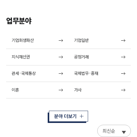
업무분야
기업회생파산
기업일반
지식재산권
공정거래
관세·국제통상
국제법무·중재
이혼
가사
분야 더보기
최신순