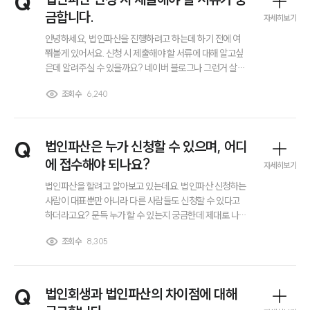
Q
금합니다.
자세히보기
안녕하세요, 법인파산을 진행하려고 하는데 하기 전에 여
쭤볼게 있어서요. 신청 시 제출해야 할 서류에 대해 알고싶
은데 알려주실 수 있을까요? 네이버 블로그나 그런거 살펴
보니 말이 다 달라서 변호사님께 직접 여쭤보고 싶어서요.
조회수
6,240
감사합니다.
Q
법인파산은 누가 신청할 수 있으며, 어디
에 접수해야 되나요?
자세히보기
법인파산을 할려고 알아보고 있는데요. 법인파산 신청하는
사람이 대표뿐만 아니라 다른 사람들도 신청할 수 있다고
하더라고요? 문득 누가 할 수 있는지 궁금한데 제대로 나와
있는 곳이 없어서요. 법인파산은 누가 신청할 수 있는건가
조회수
8,305
요? 그리고 어디에 접수하면 되는건가요?
Q
법인회생과 법인파산의 차이점에 대해