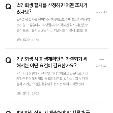
전체
Q
법인회생 절차를 신청하면 어떤 조치가
있나요?
자세히보기
구성원 소개
법인회생 절차를 신청하면 구체적으로 어떤 조치가 취해지
는지 알고 싶습니다. 회생절차가 시작되면 회사 재산은 어
떻게 보호되는지도 궁금하고, 채권자들이 강제집행을 할
법인회생파산전문변호사
수 있는지 여부도 걱정됩니다. 또한, 절차 도중에 신청을 취
조회수
4,365
소할 수도 있는지도 확인하고 싶습니다.
소식/자료
언론보도
Q
기업회생 시 회생계획안의 가결되기 위
공지사항
해서는 어떤 요건이 필요한가요?
자세히보기
법률 블로그
법률서식
기업회생 진행하기 전에 몇 가지 알아보고 있는데요. 회생
뉴스레터/브로슈어
계획안 관련해서 질문 좀 드리려구요. 알아보니까 누가 제
세미나
출하고 어떤 요건을 갖춰야 하는지는 이제 이해됐는데 가
결되기 위해서는 어떤 요건들이 필요한건가요? 그건 자세
조회수
5,955
히 나와있는 곳이 없어서 질문드립니다.
대륜법률상담예약
대륜법률상담예약
법인파산 신청 시 제출해야 할 서류가 궁