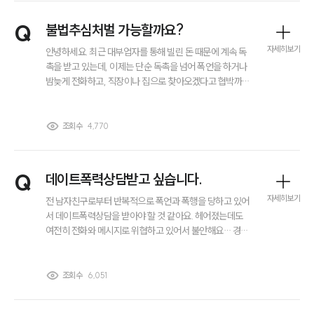
그룹소개
Q
불법추심처벌 가능할까요?
대륜의 강점
오시는 길
자세히보기
안녕하세요. 최근 대부업자를 통해 빌린 돈 때문에 계속 독
글로벌 파트너 로펌
촉을 받고 있는데, 이제는 단순 독촉을 넘어 폭언을 하거나
고객의 소리
밤늦게 전화하고, 직장이나 집으로 찾아오겠다고 협박까지
통합검색
하고 있어요. 채무가 있는 건 사실인데, 이런 방식이 불법인
AI대륜
지 모르겠고 정말 위협적이라 처벌이 가능한지 알고 싶어
요. 또 신변이 불안한데, 이런 경우 경찰 신고나 다른 보호
조회수
4,770
조치를 어떻게 받아야 하나요?
업무사례
Q
데이트폭력상담받고 싶습니다.
주요 업무사례
사례분석/최신동향
자세히보기
전 남자친구로부터 반복적으로 폭언과 폭행을 당하고 있어
법률정보
서 데이트폭력상담을 받아야 할 것 같아요. 헤어졌는데도
법률지식인
여전히 전화와 메시지로 위협하고 있어서 불안해요… 경찰
고객후기
에 신고해야 하는지, 상담센터나 보호 서비스는 어디서 어
떻게 이용해야 하는지 모르겠어요. 혹시 변호사상담받으면
신변보호 관련해서도 도움 주시나요?
조회수
6,051
업무분야
기업회생파산그룹 업무