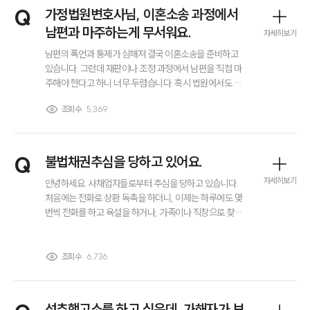
전체
Q
가정법원변호사님, 이혼소송 과정에서
남편과 마주하는게 무서워요.
자세히보기
구성원 소개
남편의 폭언과 통제가 심해져 결국 이혼소송을 준비하고
있습니다. 그런데 재판이나 조정 과정에서 남편을 직접 마
주해야 한다고 하니 너무 두렵습니다. 혹시 법원에서도 남
법인회생파산전문변호사
편과 마주하지 않을 방법이나, 신변보호를 받을 수 있는 제
조회수
5,369
도가 있을까요? 가정법원변호사님 계신다면 답변 부탁드
립니다.
소식/자료
언론보도
Q
불법채권추심을 당하고 있어요.
공지사항
자세히보기
안녕하세요. 사채업자들로부터 추심을 당하고 있습니다.
법률 블로그
처음에는 전화로 상환 독촉을 하더니, 이제는 하루에도 몇
법률서식
번씩 전화를 하고 욕설을 하거나, 가족이나 직장으로 찾아
뉴스레터/브로슈어
오겠다고 협박합니다. 돈을 빌린 건 맞지만, 이렇게 협박하
세미나
고 위협하는 게 정상적인 추심인지 모르겠어요. 혹시 이런
경우 경찰에 불법채권추심으로 신고해도 되는 건가요?
조회수
6,736
대륜법률상담예약
대륜법률상담예약
성추행고소를 하고 싶은데, 가해자가 보