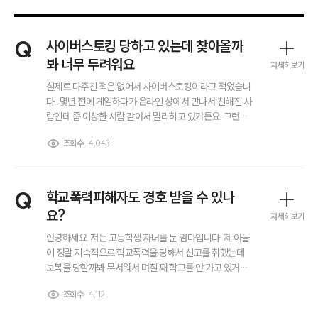
Q
사이버스토킹 당하고 있는데 찾아올까
봐 너무 두려워요
자세히보기
실제로 마주친 적은 없어서 사이버스토킹이라고 적었습니
다.. 몇년 전에 게임하다가 온라인 상에서 만나서 친해진 사
람인데 좀 이상한 사람 같아서 멀리하고 있거든요. 그런데
저한테 계속해서 인스타 팔로우 걸어오더니 이젠 제 카톡
조회수
4,043
어떻게 알았는지 계속 말걸고 메일도 보내옵니다. 읽씹하
고 있는데도 일방적으로 보내는데 벌써 1년 6개월 정도 되
어갑니다. 어제는 저희집 주소 이거 아니냐고 물어보는 메
시지를 보냈는데 틀리긴 했지만 저희 동네더라고요... 혹시
Q
학교폭력피해자도 경호 받을 수 있나
나 직접 찾아올까봐 너무 무섭고 꿈에도 나타납니다. 그사
요?
자세히보기
람이 제 얼굴도 알고 있는데 진짜로 찾아오면 어떡하죠? 아
직 직접 온게 아니라서 경찰에 신고해도 되는지 모르겠어
안녕하세요. 저는 고등학생 자녀를 둔 엄마입니다. 제 아들
서, 변호사님께 조언을 구해봅니다.
이 정말 지속적으로 학교폭력을 당해서 신고를 취했는데
보복을 당할까봐 무서워서 며칠 째 학교를 안 가고 있거든
요.. 그래서 알아보니, 대륜에 학교폭력피해자 경호 시스템
조회수
4,112
이 있던데 고등학생도 경호 받을 수 있나요? 아님 성인만
그룹소개
받을 수 있는건가요?