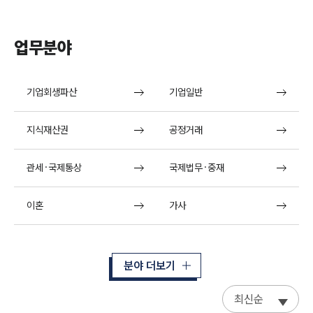
업무분야
기업회생파산
기업일반
지식재산권
공정거래
관세·국제통상
국제법무·중재
이혼
가사
분야 더보기
최신순