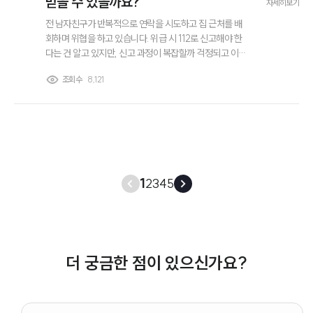
받을 수 있을까요?
자세히보기
전 남자친구가 반복적으로 연락을 시도하고 집 근처를 배
회하며 위협을 하고 있습니다. 위급 시 112로 신고해야 한
다는 건 알고 있지만, 신고 과정이 복잡할까 걱정되고 이후
보복이 두렵습니다. 어떻게 하는 것이 좋을지, 또 신고 전에
조회수
8,121
어떤 증거를 준비해야 하는지도 알고 싶습니다. 스토킹전
문변호사님 답변 부탁드려요.
1
2
3
4
5
더 궁금한 점이 있으신가요?