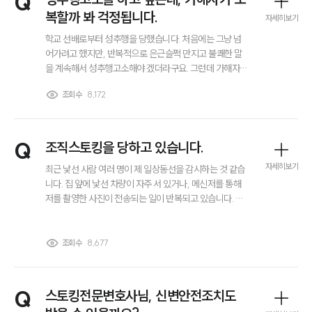
Q
복할까 봐 걱정됩니다.
자세히보기
학교 선배로부터 성추행을 당했습니다. 처음에는 그냥 넘
어가려고 했지만, 반복적으로 은근슬쩍 만지고 불쾌한 말
을 계속해서 성추행고소해야 겠더라구요. 그런데 가해자가
학교에서는 꽤 영향력이 큰 사람이라, 고소 후에 보복하려
조회수
8,172
고 집 근처에 찾아올까봐 너무 불안합니다. 성추행고소를
하면 경찰에서 신변보호를 해주나요? 또 혹시 따로 경호나
보호를 받을 수 있는 방법이 있을까요?
Q
조직스토킹을 당하고 있습니다.
자세히보기
최근 낯선 사람 여러 명이 제 일상동선을 감시하는 것 같습
니다. 집 앞에 낯선 차량이 자주 서 있거나, 메신저를 통해
저를 촬영한 사진이 전송되는 일이 반복되고 있습니다. 혼
자 신고하기엔 두렵고, 이런 일이 실제로 ‘조직스토킹’으로
인정될 수 있을지 궁금합니다. 또 증거를 어떻게 모아야 하
는지, 그리고 신변보호나 법적 대응은 어떤 절차로 가능한
조회수
8,677
지 알고 싶습니다. 조직스토킹 관련해서 조언 부탁드립니
다.
Q
스토킹전문변호사님, 신변안전조치도