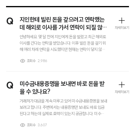
Q
지인한테 빌린 돈을 갚으려고 연락했는
데 해외로 이사를 가서 연락이 되질 않아
자세히보기
요. 변제공탁을 해야 될까요?
안녕하세요. 몇 달 전에 지인에게 돈을 빌렸고 최근 해외로
이사를 간다는 연락을 받았습니다. 이후 빌린 돈을 갚기 위
해 여러 차례 연락을 시도했지만 현재는 연락이 닿지 않는
상황입니다. 이런 경우처럼 채권자와 연락이 되지 않고 이
조회수
2,986
미 해외로 이주한 경우, 변제공탁을 통해 채무를 이행하는
방법을 고려해야 하는지 궁금합니다.
Q
미수금내용증명을 보내면 바로 돈을 받
을 수 있나요?
자세히보기
거래처가 대금을 계속 미루고 있어 미수금내용증명을 보내
보려고 합니다. 주변에서는 내용증명만 보내도 바로 입금
된다고 하는데 실제로 효력이 있는지 궁금합니다. 미수금
내용증명 이후에는 어떤 절차로 진행되는지도 알고 싶습니
조회수
3,607
다.
그룹소개