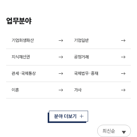
업무분야
기업회생파산
기업일반
지식재산권
공정거래
관세·국제통상
국제법무·중재
이혼
가사
분야 더보기
최신순