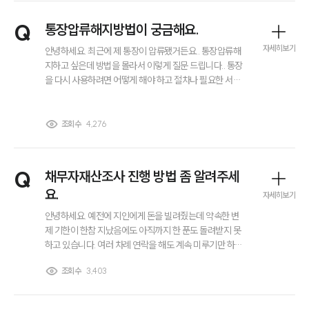
그룹소개
Q
통장압류해지방법이 궁금해요.
대륜의 강점
오시는 길
자세히보기
안녕하세요. 최근에 제 통장이 압류됐거든요.. 통장압류해
글로벌 파트너 로펌
지하고 싶은데 방법을 몰라서 이렇게 질문 드립니다.. 통장
고객의 소리
을 다시 사용하려면 어떻게 해야 하고 절차나 필요한 서류
통합검색
같은 건 무엇이 있는지도 알고 싶습니다. 통장압류해지방
AI대륜
법 알려주실 수 있을까요? 감사합니다.
조회수
4,276
업무사례
Q
채무자재산조사 진행 방법 좀 알려주세
주요 업무사례
사례분석/최신동향
요.
자세히보기
법률정보
안녕하세요. 예전에 지인에게 돈을 빌려줬는데 약속한 변
법률지식인
고객후기
제 기한이 한참 지났음에도 아직까지 한 푼도 돌려받지 못
하고 있습니다. 여러 차례 연락을 해도 계속 미루기만 하고,
요즘은 재산이 없는 것처럼 이야기하며 변제 의지가 없어
조회수
3,403
업무분야
보입니다. 소송을 진행해도 실제로 받을 수 있는 돈이 있는
지부터 확인하고 싶은데 채무자재산조사는 어떻게 진행하
는 건가요?
기업회생파산그룹 업무