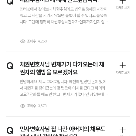
Q
자세히보기
인터넷에서 찾아보니 채권추심에도 법으로 정해진 시간이
있고 그 시간을 지키지 않으면 불법이 될 수 있다고 들었습
니다. 그런데 정확히 채권추심시간대가 언제까지인지 잘
모르겠고 밤이나 새벽에 전화가 오거나 찾아오는 경우도
해당되는지 궁금합니다. 만약 이런 행위가 불법 채권추심
에 해당한다면 실제로 신고나 법적인 대응도 가능한 건지
조회수
4,250
알고 싶습니다.
Q
채권변호사님 변제기가 다가오는데 채
권자의 행방을 모르겠어요.
자세히보기
안녕하세요. 제목 그대로입니다. 예전에 빌렸던 돈이 있어
서 채권자를 찾아갔는데 몇 달전에 이사를 갔다고 하더라
고요? 전화를 해도 안 받고... 변제기가 얼마 안 남았는데 이
런 경우 어떻게 해야되나요? 채권변호사님 답변주시면 감
조회수
3,573
사하겠습니다.
Q
민사변호사님 집 나간 아버지의 채무도