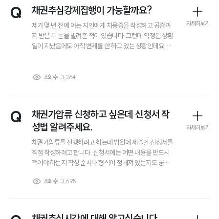
전체
Q
채권추심강제집행이 가능할까요?
자세히보기
제가 몇 년 전에 아는 지인에게 차용증을 작성하고 공증까
지 받은 뒤 돈을 빌려준 적이 있습니다. 그런데 약정된 상환
구성원 소개
일이 지났음에도 아직 변제를 안 하고 있는 상황인데요. 이
런 상황에서 바로 채권을 강제집행할 수 있는지 궁금합니
법인회생파산전문변호사
다. 채권추심강제집행 가능할까요?
조회수
3,364
소식/자료
언론보도
Q
채권가압류 신청하고 싶은데 신청서 작
공지사항
성법 알려주세요.
자세히보기
법률 블로그
법률서식
채권가압류를 진행하려고 하는데 법원에 제출할 신청서를
뉴스레터/브로슈어
직접 작성하려고 합니다. 신청서에는 어떤 내용을 반드시
세미나
적어야 하는지 작성 순서나 형식이 정해져 있는지도 궁금
합니다. 채권자와 채무자, 제3채무자 정보는 어떻게 기재
조회수
3,695
해야 하고 가압류할 채권이나 신청 취지, 이유 같은 부분은
대륜법률상담예약
어떻게 작성해야 하는지 알고 싶습니다.
대륜법률상담예약
채권추심시간에 대해 알고싶습니다.