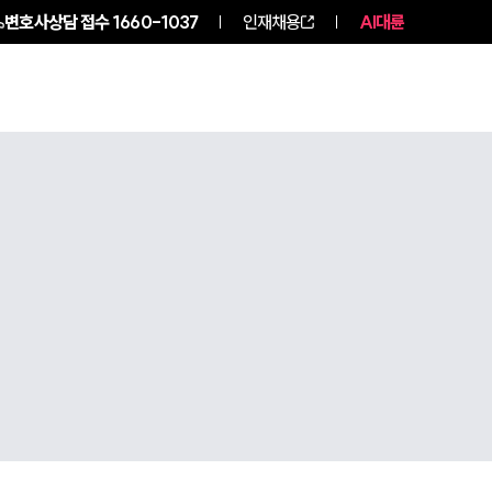
변호사상담 접수
1660-1037
인재채용
AI대륜
구성원 소개
소식/자료