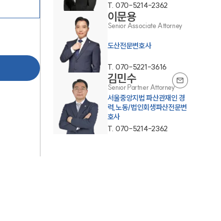
T.
070-5214-2362
이문용
Senior Associate Attorney
도산전문변호사
T.
070-5221-3616
김민수
Senior Partner Attorney
그룹소개
서울중앙지법 파산관재인 경
력,노동/법인회생파산전문변
호사
그룹소개
T.
070-5214-2362
대륜의 강점
오시는 길
글로벌 파트너 로펌
고객의 소리
통합검색