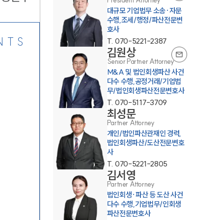
President Attorney
대규모 기업법무 소송·자문
수행,조세/행정/파산전문변
호사
NTS
T.
070-5221-2387
김원상
Senior Partner Attorney
M&A 및 법인회생파산 사건
다수 수행,공정거래/기업법
무/법인회생파산전문변호사
T.
070-5117-3709
최성문
Partner Attorney
개인/법인파산관재인 경력,
법인회생파산/도산전문변호
사
T.
070-5221-2805
김서영
Partner Attorney
법인회생·파산 등 도산 사건
다수 수행,기업법무/인회생
파산전문변호사