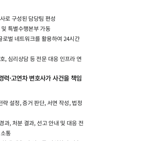
호사로 구성된 담당팀 편성
제 및 특별수행본부 가동
 글로벌 네트워크를 활용하여 24시간
호, 심리상담 등 전문 대응 인프라 연
그룹소개
그룹소개
경력·고연차 변호사가 사건을 책임
대륜의 강점
오시는 길
 설정, 증거 판단, 서면 작성, 법정
글로벌 파트너 로펌
과, 처분 결과, 선고 안내 및 대응 전
고객의 소리
 소통
통합검색