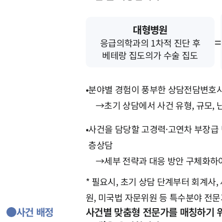
대형병원
=
응급의학과의 1차적 진단 후
베테랑 집도의가 수술 집도
•
분야별 경험이 풍부한 상담전담변호사
→
초기 상담에서 사건 유형, 규모, 
•
사건을 담당할 고경력·고연차 부장급 
층상담
→
세부 전략과 대응 방안 구체화하
* 필요시, 초기 상담 단계부터 회계사,
원, 미국법 자문위원 등 특수분야 전문
사건 배정
사건별 맞춤형 전문가를 매칭하기 위