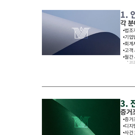
1.
각 
법조계
기업법
회계사
고객 
월간 
*
20
3.
증거조
증거조
디지
사건 