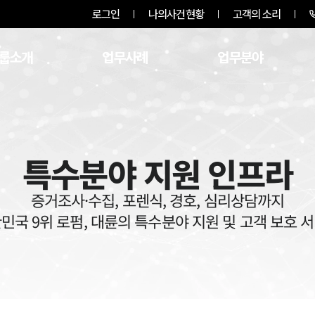
로그인
나의사건현황
고객의 소리
룹소개
업무사례
업무분야
특수분야 지원 인프라
증거조사·수집, 포렌식, 경호, 심리상담까지
