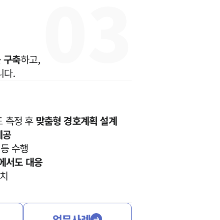
0
3
AI대륜


업무사례
 구축
하고, 
니다.
주요 업무사례
사례분석/최신동향
법률정보
도 측정 후
맞춤형 경호계획 설계
법률지식인
제공
등 수행
고객후기
에서도 대응
조치
업무분야
기업회생파산그룹 업무
업무사례