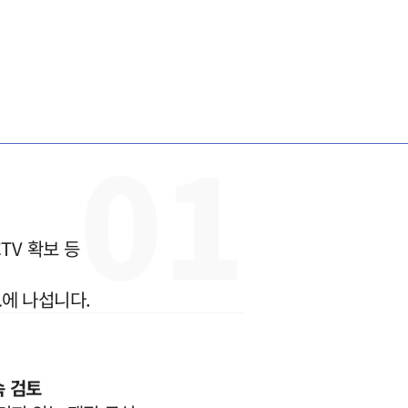
0
1
V 확보 등

보
에 나섭니다.
속 검토