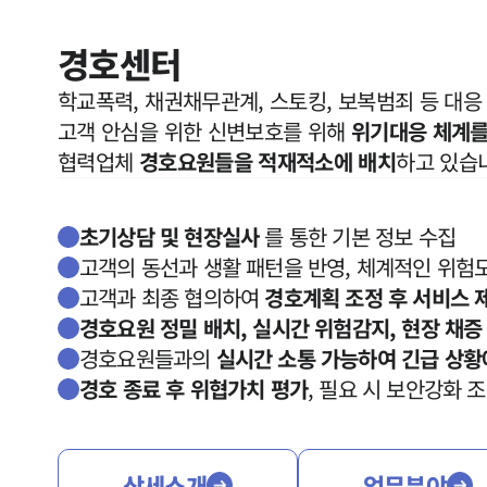
경호센터
학교폭력, 채권채무관계, 스토킹, 보복범죄 등 대응 
고객 안심을 위한 신변보호를 위해 
위기대응 체계를
협력업체 
경호요원들을 적재적소에 배치
하고 있습
초기상담 및 현장실사
를 통한 기본 정보 수집
고객의 동선과 생활 패턴을 반영, 체계적인 위험
고객과 최종 협의하여
경호계획 조정 후 서비스 
경호요원 정밀 배치, 실시간 위험감지, 현장 채증
경호요원들과의
실시간 소통 가능하여 긴급 상황
경호 종료 후 위협가치 평가
, 필요 시 보안강화 
상세소개
업무분야