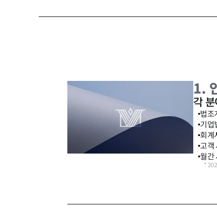
1.
각 
법조계
기업법
회계사
고객 
월간 
*
20