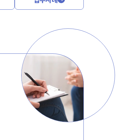
전체
구성원 소개
법인회생파산전문변호사
소식/자료
언론보도
공지사항
법률 블로그
법률서식
뉴스레터/브로슈어