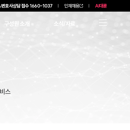
변호사상담 접수
1660-1037
인재채용
AI대륜
구성원 소개
소식/자료