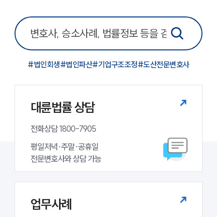
그룹소개
그룹소개
대륜의 강점
#
법인회생
#
법인파산
#
기업구조조정
#
도산전문변호사
오시는 길
글로벌 파트너 로펌
고객의 소리
통합검색
대륜법률 상담
AI대륜
전화상담 1800-7905
업무사례
평일저녁·주말·공휴일

주요 업무사례
전문변호사와 상담 가능
사례분석/최신동향
법률정보
법률지식인
고객후기
업무사례