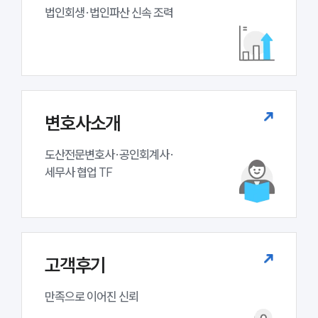
업무분야
법인회생·법인파산 신속 조력
기업회생파산그룹 업무
전체
구성원 소개
변호사소개
법인회생파산전문변호사
도산전문변호사·공인회계사·

세무사 협업 TF
소식/자료
언론보도
공지사항
법률 블로그
법률서식
고객후기
뉴스레터/브로슈어
세미나
만족으로 이어진 신뢰