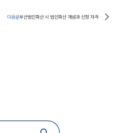
그룹소개
대륜의 강점
다음글
부산법인파산 시 법인파산 개념과 신청 자격은 무엇일까?
오시는 길
글로벌 파트너 로펌
고객의 소리
통합검색
AI대륜
업무사례
주요 업무사례
사례분석/최신동향
법률정보