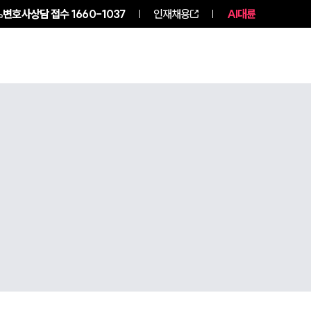
변호사상담 접수
1660-1037
인재채용
AI대륜
구성원 소개
소식/자료