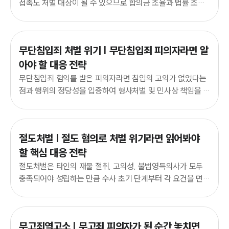
전체
접촉도 처벌 대상이 될 수 있으므로 합의금 조율과 법률 조력
으로 불이익을 줄여나갈 수 있습니다.
구성원 소개
무단침입죄 처벌 위기 | 무단침입죄 피의자라면 알
법인회생파산전문변호사
아야 할 대응 전략
무단침입죄 혐의를 받은 피의자라면 침입의 고의가 없었다는
소식/자료
점과 행위의 정당성을 입증하여 형사처벌 및 민사상 책임을 줄
이는 대응이 필요합니다.
언론보도
공지사항
법률 블로그
절도처벌 | 절도 혐의로 처벌 위기라면 읽어봐야
법률서식
뉴스레터/브로슈어
할 핵심 대응 전략
세미나
절도처벌은 타인의 재물 절취, 고의성, 불법영득의사가 모두
충족되어야 성립하는 만큼 수사 초기 단계부터 각 요건을 면밀
히 검토하고 대응하는 것이 중요합니다.
대륜법률상담예약
대륜법률상담예약
무고죄역고소 | 무고죄 피의자가 된 순간 놓치면