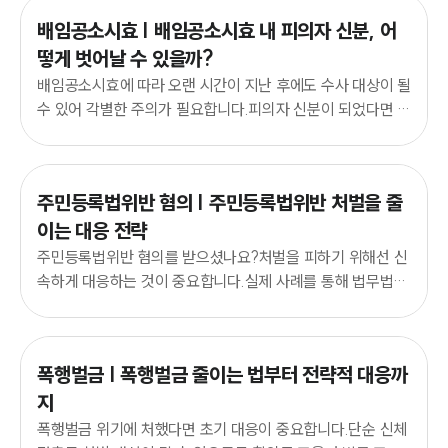
그룹소개
배임공소시효 | 배임공소시효 내 피의자 신분, 어
대륜의 강점
떻게 벗어날 수 있을까?
오시는 길
글로벌 파트너 로펌
배임공소시효에 따라 오랜 시간이 지난 후에도 수사 대상이 될
고객의 소리
수 있어 각별한 주의가 필요합니다.피의자 신분이 되었다면 지
통합검색
금 바로 대응 방안을 확인해 보시기 바랍니다.
AI대륜
업무사례
주민등록법위반 혐의 | 주민등록법위반 처벌을 줄
이는 대응 전략
주요 업무사례
주민등록법위반 혐의를 받으셨나요?처벌을 피하기 위해선 신
사례분석/최신동향
법률정보
속하게 대응하는 것이 중요합니다.실제 사례를 통해 법무법인
법률지식인
대륜 형사전문변호사의 전략을 공개하겠습니다.
고객후기
폭행벌금 | 폭행벌금 줄이는 법부터 전략적 대응까
업무분야
지
기업회생파산그룹 업무
폭행벌금 위기에 처했다면 초기 대응이 중요합니다.단순 신체