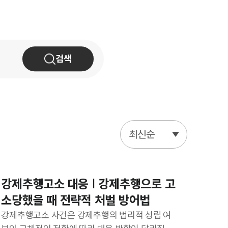
AI대륜
업무사례
검색
주요 업무사례
사례분석/최신동향
법률정보
법률지식인
최신순
고객후기
업무분야
강제추행고소 대응 | 강제추행으로 고
소당했을 때 전략적 처벌 방어법
기업회생파산그룹 업무
강제추행고소 사건은 강제추행의 법리적 성립 여
전체