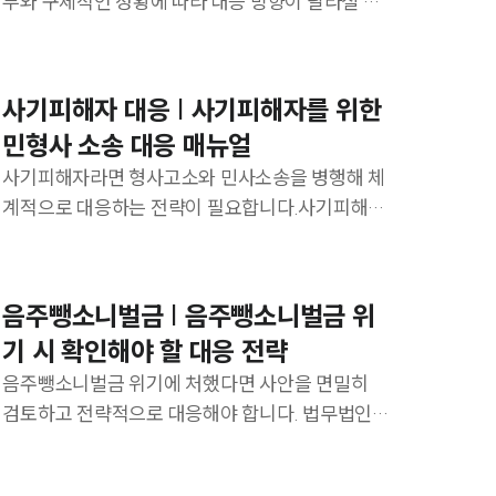
부와 구체적인 정황에 따라 대응 방향이 달라질 수
있으므로 충분한 법률적 검토가 이루어지는 것이
구성원 소개
중요합니다.
스토리
사기피해자 대응 | 사기피해자를 위한
법인회생파산전문변호사
민형사 소송 대응 매뉴얼
사기피해자라면 형사고소와 민사소송을 병행해 체
소식/자료
계적으로 대응하는 전략이 필요합니다.사기피해
회복을 위한 구체적인 절차를 안내하겠습니다.
언론보도
공지사항
음주뺑소니벌금 | 음주뺑소니벌금 위
법률 블로그
기 시 확인해야 할 대응 전략
법률서식
음주뺑소니벌금 위기에 처했다면 사안을 면밀히
검토하고 전략적으로 대응해야 합니다. 법무법인
뉴스레터/브로슈어
대륜 형사전문변호사와 함께 처벌을 막을 수 있는
세미나
전략을 확인하세요.