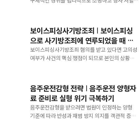
구체적인 경위를 법리적으로 소명하고 형사 처벌
및 보안처분 여부에 영향을 미칠 수 있는 요소를 면
밀히 검토해 대응해야 합니다.
보이스피싱사기방조죄 | 보이스피싱
으로 사기방조죄에 연루되었을 때 대
응법
보이스피싱사기방조죄 혐의를 받고 있다면 고의성
여부가 사건의 핵심 쟁점이 되므로 본인의 상황을
정확히 파악한 후 신중하게 대응하는 것이 중요합
니다.
음주운전감형 전략 | 음주운전 양형자
료 준비로 실형 위기 극복하기
음주운전감형을 받으려면 법원이 인정하는 양형
기준에 따라 반성과 재범 방지 의지를 객관적 증거
로 입증해야 합니다.