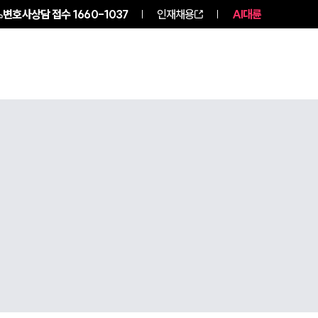
변호사상담 접수
1660-1037
인재채용
AI대륜
구성원 소개
소식/자료
그룹소개
그룹소개
대륜의 강점
오시는 길
글로벌 파트너 로펌
고객의 소리
통합검색