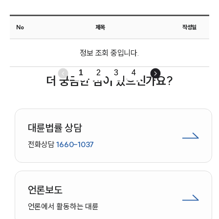
고객후기
No
제목
작성일
업무분야
정보 조회 중입니다.
기업회생파산그룹 업무
전체
1
2
3
4
더 궁금한 점이 있으신가요?
구성원 소개
법인회생파산전문변호사
대륜법률 상담
전화상담
1660-1037
소식/자료
언론보도
공지사항
언론보도
법률 블로그
법률서식
언론에서 활동하는 대륜
뉴스레터/브로슈어