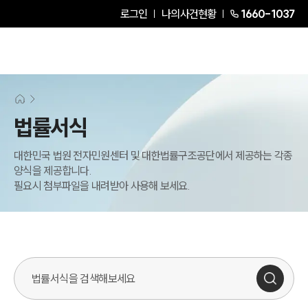
로그인
나의사건현황
1660-1037
그룹소개
그룹소개
대륜의 강점
법률서식
오시는 길
글로벌 파트너 로펌
대한민국 법원 전자민원센터 및 대한법률구조공단에서 제공하는 각종
고객의 소리
양식을 제공합니다.
통합검색
필요시 첨부파일을 내려받아 사용해 보세요.
AI대륜
업무사례
주요 업무사례
사례분석/최신동향
법률정보
법률지식인