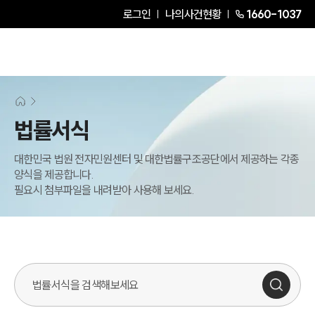
로그인
나의사건현황
1660-1037
그룹소개
그룹소개
대륜의 강점
법률서식
오시는 길
글로벌 파트너 로펌
대한민국 법원 전자민원센터 및 대한법률구조공단에서 제공하는 각종
고객의 소리
양식을 제공합니다.
통합검색
필요시 첨부파일을 내려받아 사용해 보세요.
AI대륜
업무사례
주요 업무사례
사례분석/최신동향
법률정보
법률지식인