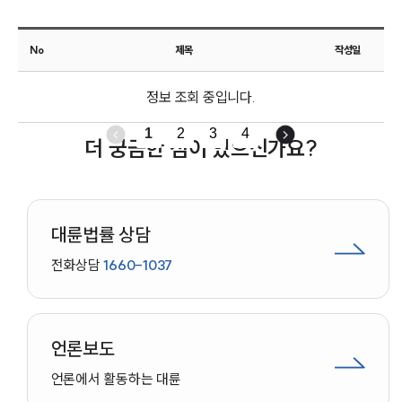
고객후기
No
제목
작성일
업무분야
정보 조회 중입니다.
기업회생파산그룹 업무
전체
1
2
3
4
더 궁금한 점이 있으신가요?
구성원 소개
법인회생파산전문변호사
대륜법률 상담
전화상담
1660-1037
소식/자료
언론보도
공지사항
언론보도
법률 블로그
법률서식
언론에서 활동하는 대륜
뉴스레터/브로슈어