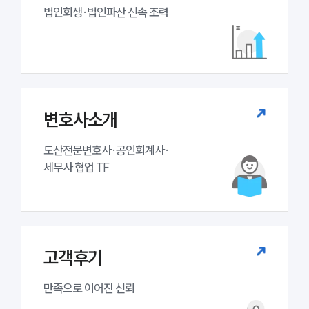
업무분야
법인회생·법인파산 신속 조력
기업회생파산그룹 업무
전체
구성원 소개
변호사소개
법인회생파산전문변호사
도산전문변호사·공인회계사·

세무사 협업 TF
소식/자료
언론보도
공지사항
법률 블로그
법률서식
고객후기
뉴스레터/브로슈어
세미나
만족으로 이어진 신뢰