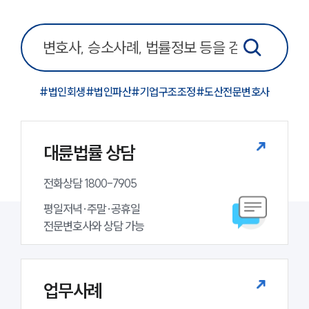
그룹소개
그룹소개
대륜의 강점
#
법인회생
#
법인파산
#
기업구조조정
#
도산전문변호사
오시는 길
글로벌 파트너 로펌
고객의 소리
통합검색
대륜법률 상담
AI대륜
전화상담 1800-7905
업무사례
평일저녁·주말·공휴일

주요 업무사례
전문변호사와 상담 가능
사례분석/최신동향
법률정보
법률지식인
고객후기
업무사례