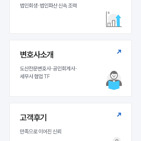
업무분야
법인회생·법인파산 신속 조력
기업회생파산그룹 업무
전체
구성원 소개
변호사소개
법인회생파산전문변호사
도산전문변호사·공인회계사·

세무사 협업 TF
소식/자료
언론보도
공지사항
법률 블로그
법률서식
고객후기
뉴스레터/브로슈어
세미나
만족으로 이어진 신뢰