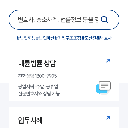
그룹소개
그룹소개
대륜의 강점
#
법인회생
#
법인파산
#
기업구조조정
#
도산전문변호사
오시는 길
글로벌 파트너 로펌
고객의 소리
통합검색
대륜법률 상담
AI대륜
전화상담 1800-7905
업무사례
평일저녁·주말·공휴일

주요 업무사례
전문변호사와 상담 가능
사례분석/최신동향
법률정보
법률지식인
고객후기
업무사례