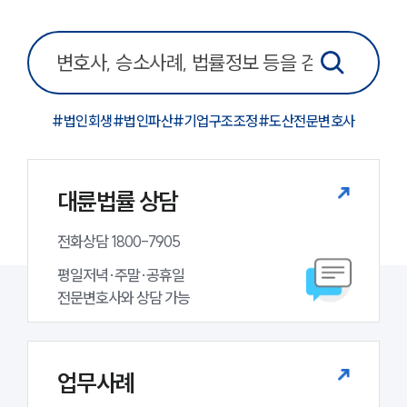
그룹소개
그룹소개
대륜의 강점
#
법인회생
#
법인파산
#
기업구조조정
#
도산전문변호사
오시는 길
글로벌 파트너 로펌
고객의 소리
통합검색
대륜법률 상담
AI대륜
전화상담 1800-7905
업무사례
평일저녁·주말·공휴일

주요 업무사례
전문변호사와 상담 가능
사례분석/최신동향
법률정보
법률지식인
고객후기
업무사례