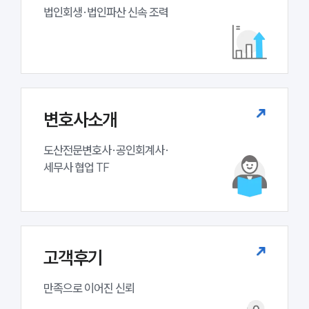
업무분야
법인회생·법인파산 신속 조력
기업회생파산그룹 업무
전체
구성원 소개
변호사소개
법인회생파산전문변호사
도산전문변호사·공인회계사·

세무사 협업 TF
소식/자료
언론보도
공지사항
법률 블로그
법률서식
고객후기
뉴스레터/브로슈어
세미나
만족으로 이어진 신뢰