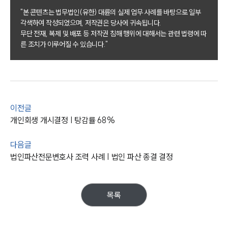
"본 콘텐츠는 법무법인(유한) 대륜의 실제 업무 사례를 바탕으로 일부
각색하여 작성되었으며, 저작권은 당사에 귀속됩니다.
무단 전재, 복제 및 배포 등 저작권 침해 행위에 대해서는 관련 법령에 따
른 조치가 이루어질 수 있습니다."
그룹소개
그룹소개
대륜의 강점
오시는 길
이전글
글로벌 파트너 로펌
개인회생 개시결정 | 탕감률 68%
고객의 소리
통합검색
다음글
AI대륜
법인파산전문변호사 조력 사례 | 법인 파산 종결 결정
업무사례
목록
주요 업무사례
사례분석/최신동향
법률정보