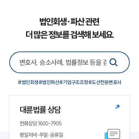
법률지식인
고객후기
법인회생·파산 관련
업무분야
더 많은 정보를 검색해 보세요.
기업회생파산그룹 업무
전체
구성원 소개
법인회생파산전문변호사
#
법인회생
#
법인파산
#
기업구조조정
#
도산전문변호사
소식/자료
대륜법률 상담
언론보도
공지사항
전화상담 1800-7905
법률 블로그
법률서식
평일저녁·주말·공휴일

뉴스레터/브로슈어