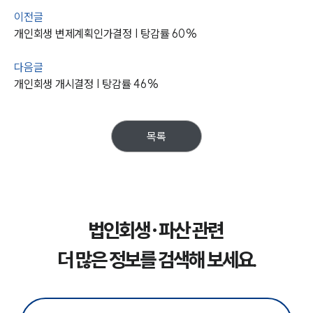
이전글
그룹소개
개인회생 변제계획인가결정 | 탕감률 60%
그룹소개
대륜의 강점
다음글
오시는 길
개인회생 개시결정 | 탕감률 46%
글로벌 파트너 로펌
고객의 소리
통합검색
AI대륜
목록
업무사례
주요 업무사례
사례분석/최신동향
법인회생·파산 관련
법률정보
법률지식인
더 많은 정보를 검색해 보세요.
고객후기
업무분야