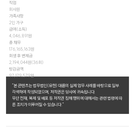
직업
회사원
가족사항
2인 가구
급여(소득)
4,046,891원
총 채무
176,165,163원
회생 후 변제금
2,194,044원(36회)
탕감금액
97,179,579원
"본 콘텐츠는 법무법인(유한) 대륜의 실제 업무 사례를 바탕으로 일부
각색하여 작성되었으며, 저작권은 당사에 귀속됩니다.
무단 전재, 복제 및 배포 등 저작권 침해 행위에 대해서는 관련 법령에 따
른 조치가 이루어질 수 있습니다."