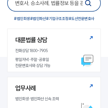
기업회생파산그룹 업무
전체
#
법인회생
#
법인파산
#
기업구조조정
#
도산전문변호사
구성원 소개
대륜법률 상담
법인회생파산전문변호사
전화상담 1800-7905
소식/자료
평일저녁·주말·공휴일

언론보도
전문변호사와 상담 가능
공지사항
법률 블로그
법률서식
뉴스레터/브로슈어
업무사례
세미나
법인회생·법인파산 신속 조력
대륜법률상담예약