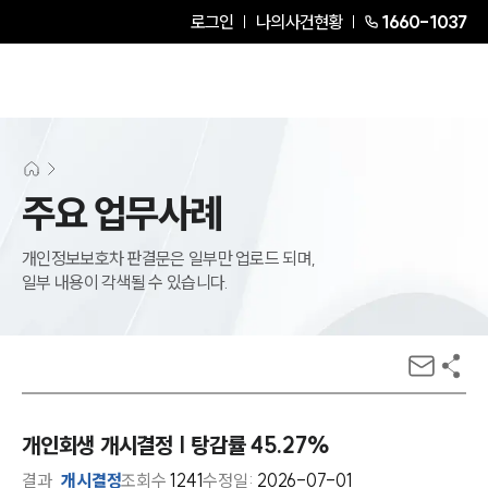
로그인
나의사건현황
1660-1037
주요 업무사례
개인정보보호차 판결문은 일부만 업로드 되며,
일부 내용이 각색될 수 있습니다.
개인회생 개시결정 | 탕감률 45.27%
결과
개시결정
조회수
1241
수정일:
2026-07-01