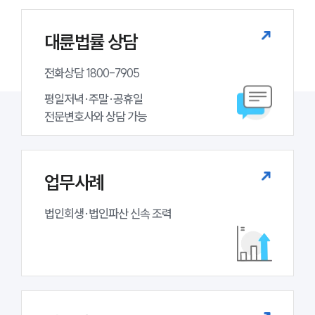
공지사항
법률 블로그
법률서식
대륜법률 상담
뉴스레터/브로슈어
세미나
전화상담 1800-7905
평일저녁·주말·공휴일

대륜법률상담예약
전문변호사와 상담 가능
대륜법률상담예약
업무사례
법인회생·법인파산 신속 조력