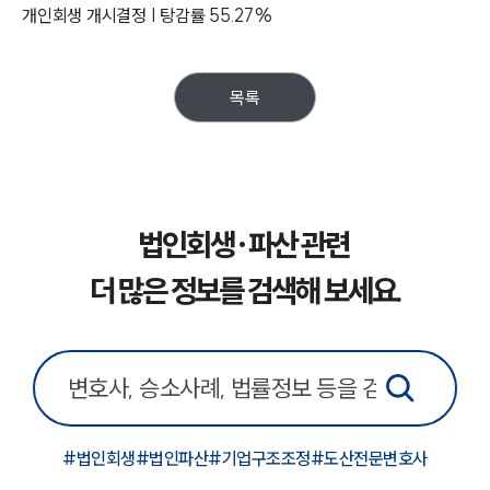
개인회생 개시결정 | 탕감률 55.27%
주요 업무사례
사례분석/최신동향
법률정보
법률지식인
목록
고객후기
업무분야
기업회생파산그룹 업무
법인회생·파산 관련
전체
더 많은 정보를 검색해 보세요.
구성원 소개
법인회생파산전문변호사
소식/자료
#
법인회생
#
법인파산
#
기업구조조정
#
도산전문변호사
언론보도