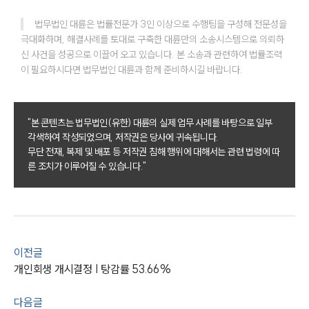
법무법인 대륜은 법률전문가 3인 이상으로 수행팀을 구성해 전문성을 
극대화하며, 해결사례를 토대로 구축한 대륜만의 소송시스템으로 의뢰하
신 사건을 성공으로 이끌어 오고 있습니다. 본 소송과 관련하여 법률조력
이 필요하시다면 법무법인 대륜과 함께 준비하시길 바랍니다.
"본 콘텐츠는 법무법인(유한) 대륜의 실제 업무 사례를 바탕으로 일부
그룹소개
각색하여 작성되었으며, 저작권은 당사에 귀속됩니다.
무단 전재, 복제 및 배포 등 저작권 침해 행위에 대해서는 관련 법령에 따
그룹소개
른 조치가 이루어질 수 있습니다."
대륜의 강점
오시는 길
글로벌 파트너 로펌
고객의 소리
통합검색
AI대륜
이전글
개인회생 개시결정 | 탕감률 53.66%
업무사례
다음글