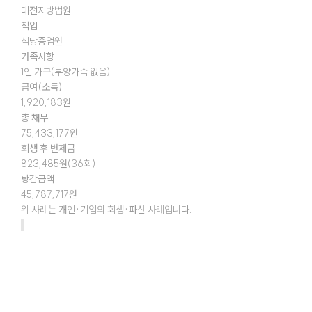
대전지방법원
직업
식당종업원
가족사항
1인 가구(부양가족 없음)
급여(소득)
1,920,183원
총 채무
75,433,177원
회생 후 변제금
823,485원(36회)
탕감금액
45,787,717원
위 사례는 개인·기업의 회생·파산 사례입니다.