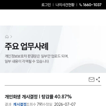
로그인
나의사건현황
1660-1037
주요 업무사례
개인정보보호차 판결문은 일부만 업로드 되며,
일부 내용이 각색될 수 있습니다.
개인회생 개시결정 | 탕감률 40.87%
결과
개시결정
조회수
791
수정일:
2026-07-07