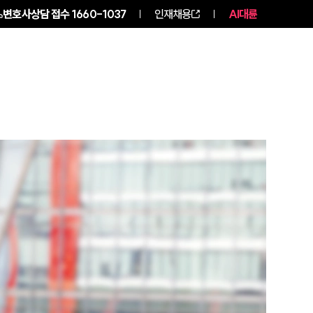
변호사상담 접수
1660-1037
인재채용
AI대륜
구성원 소개
소식/자료