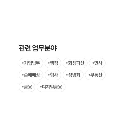
관련 업무분야
그룹소개
기업법무
행정
회생파산
민사
그룹소개
손해배상
형사
성범죄
부동산
대륜의 강점
금융
디지털금융
오시는 길
글로벌 파트너 로펌
고객의 소리
통합검색