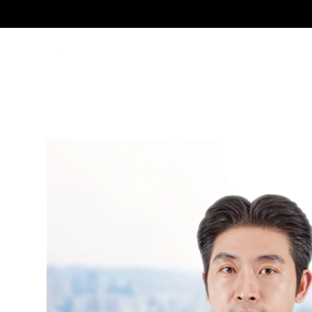
그
정사봉
Senior Partner Attorney