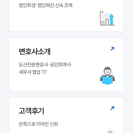
업무분야
법인회생·법인파산 신속 조력
기업회생파산그룹 업무
전체
구성원 소개
변호사소개
법인회생파산전문변호사
도산전문변호사·공인회계사·

세무사 협업 TF
소식/자료
언론보도
공지사항
법률 블로그
법률서식
고객후기
뉴스레터/브로슈어
세미나
만족으로 이어진 신뢰