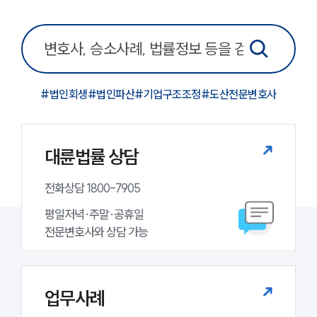
그룹소개
그룹소개
대륜의 강점
#
법인회생
#
법인파산
#
기업구조조정
#
도산전문변호사
오시는 길
글로벌 파트너 로펌
고객의 소리
통합검색
대륜법률 상담
AI대륜
전화상담 1800-7905
업무사례
평일저녁·주말·공휴일

주요 업무사례
전문변호사와 상담 가능
사례분석/최신동향
법률정보
법률지식인
고객후기
업무사례