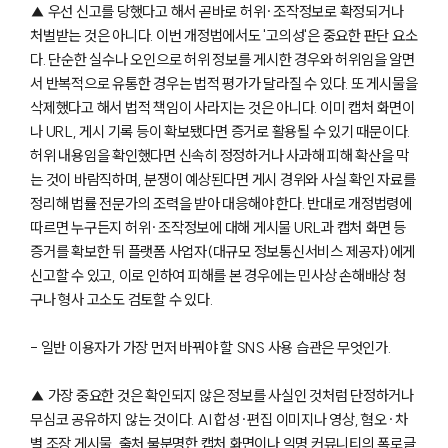
▲ 우선 신고를 당했다고 해서 곧바로 허위·조작정보로 확정되거나
처벌받는 것은 아니다. 이번 개정법에서도 '고의성'은 중요한 판단 요소
다. 단순한 실수나 오인으로 허위 정보를 게시한 경우와 허위임을 알면
서 반복적으로 유통한 경우는 법적 평가가 달라질 수 있다. 또 게시물을
삭제했다고 해서 법적 책임이 사라지는 것은 아니다. 이미 캡처 화면이
나 URL, 게시 기록 등이 확보됐다면 증거로 활용될 수 있기 때문이다.
허위 내용임을 확인했다면 신속히 정정하거나 사과해 피해 확산을 막
는 것이 바람직하며, 분쟁이 예상된다면 게시 경위와 사실 확인 자료를
정리해 법률 전문가의 조력을 받아 대응해야 한다. 반대로 개정법령에
따르면 누구든지 허위·조작정보에 대해 게시물 URL과 캡처 화면 등
그룹소개
증거를 확보한 뒤 플랫폼 사업자(대규모 정보통신서비스 제공자)에게
신고할 수 있고, 이로 인하여 피해를 본 경우에는 민사상 손해배상 청
그룹소개
대륜의 강점
구나 형사 고소도 검토할 수 있다.
오시는 길
글로벌 파트너 로펌
- 일반 이용자가 가장 먼저 바꿔야 할 SNS 사용 습관은 무엇인가.
고객의 소리
통합검색
▲ 가장 중요한 것은 확인되지 않은 정보를 사실인 것처럼 단정하거나
AI대륜
무심코 공유하지 않는 것이다. AI 합성·편집 이미지나 영상, 혐오·차
별 조장 게시물, 출처 불분명한 캡처 화면이나 익명 커뮤니티의 폭로글