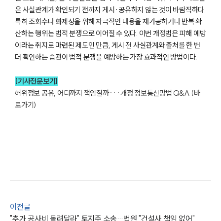
업무사례
은 사실관계가 확인되기 전까지 게시·공유하지 않는 것이 바람직하다.
특히 조회수나 화제성을 위해 자극적인 내용을 재가공하거나 반복 확
주요 업무사례
산하는 행위는 법적 분쟁으로 이어질 수 있다. 이번 개정법은 피해 예방
사례분석/최신동향
이라는 취지로 마련된 제도인 만큼, 게시 전 사실관계와 출처를 한 번
법률정보
법률지식인
더 확인하는 습관이 법적 분쟁을 예방하는 가장 효과적인 방법이다.
고객후기
[기사전문보기]
허위정보 공유, 어디까지 책임질까···개정 정보통신망법 Q&A (바
업무분야
로가기)
기업회생파산그룹 업무
전체
구성원 소개
법인회생파산전문변호사
이전글
소식/자료
"추가 공사비 돌려달라" 토지주 소송…법원 "건설사 책임 없어"