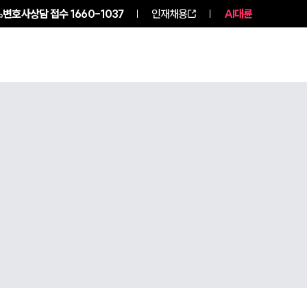
변호사상담 접수
1660-1037
인재채용
AI대륜
구성원 소개
소식/자료