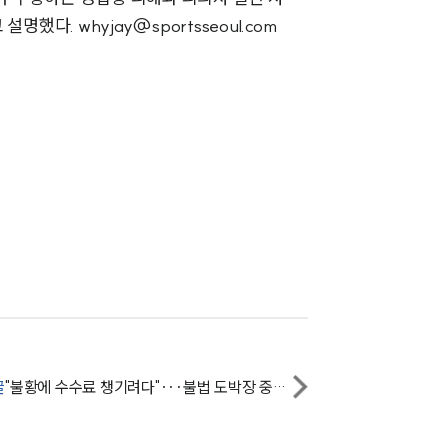
. whyjay@sportsseoul.com
AI대륜
업무사례
주요 업무사례
사례분석/최신동향
법률정보
법률지식인
고객후기
업무분야
글
"불황에 수수료 챙기려다"···불법 도박장 중개 공인중개사법 기준은
기업회생파산그룹 업무