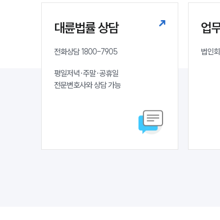
대륜법률 상담
업
전화상담 1800-7905
법인회
평일저녁·주말·공휴일

전문변호사와 상담 가능