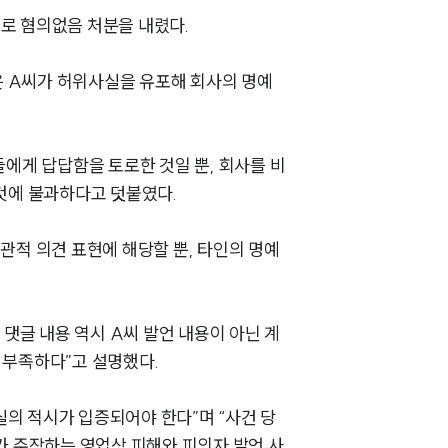
로 혐의없음 처분을 내렸다.
은 A씨가 허위사실을 유포해 회사의 명예
에게 답답함을 토로한 것일 뿐, 회사를 비
그룹소개
것에 불과하다고 덧붙였다.
그룹소개
관적 의견 표현에 해당할 뿐, 타인의 명예
대륜의 강점
오시는 길
댓글 내용 역시 A씨 발언 내용이 아닌 계
 부족하다”고 설명했다.
글로벌 파트너 로펌
고객의 소리
의 적시가 입증되어야 한다”며 “사건 당
통합검색
가 주장하는 영업상 피해와 피의자 발언 사