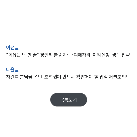
그룹소개
그룹소개
이전글
대륜의 강점
“이유는 단 한 줄” 경찰의 불송치···피해자의 ‘이의신청’ 생존 전략
오시는 길
글로벌 파트너 로펌
고객의 소리
다음글
통합검색
재건축 분담금 폭탄, 조합원이 반드시 확인해야 할 법적 체크포인트
AI대륜
업무사례
목록보기
주요 업무사례
사례분석/최신동향
법률정보
법률지식인