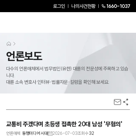
로그인
나의사건현황
1660-1037
언론보도
다수의 언론매체에서 법무법인(유한) 대륜의 전문성에 주목하고 있습
니다.
대륜 소속 변호사 인터뷰·법률자문·칼럼을 확인해 보세요.
교통비 주겠다며 초등생 접촉한 20대 남성 '무혐의'
언론매체
동행미디어 시대
2026-07-03
조회수
32