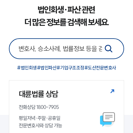
고객후기
법인회생·파산 관련
업무분야
더 많은 정보를 검색해 보세요.
기업회생파산그룹 업무
전체
구성원 소개
#
법인회생
#
법인파산
#
기업구조조정
#
도산전문변호사
법인회생파산전문변호사
소식/자료
대륜법률 상담
언론보도
전화상담 1800-7905
공지사항
법률 블로그
평일저녁·주말·공휴일

법률서식
전문변호사와 상담 가능
뉴스레터/브로슈어
세미나