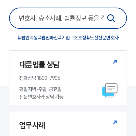
소식/자료
언론보도
공지사항
법률 블로그
#
법인회생
#
법인파산
#
기업구조조정
#
도산전문변호사
법률서식
뉴스레터/브로슈어
세미나
대륜법률 상담
대륜법률상담예약
전화상담 1800-7905
대륜법률상담예약
평일저녁·주말·공휴일

전문변호사와 상담 가능
업무사례