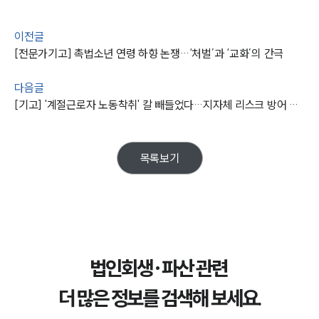
업무사례
이전글
[전문가기고] 촉법소년 연령 하향 논쟁…‘처벌’과 ‘교화’의 간극
주요 업무사례
사례분석/최신동향
다음글
법률정보
[기고] '계절근로자 노동착취' 칼 빼들었다…지자체 리스크 방어 전략은
법률지식인
고객후기
목록보기
업무분야
기업회생파산그룹 업무
전체
구성원 소개
법인회생·파산 관련
법인회생파산전문변호사
더 많은 정보를 검색해 보세요.