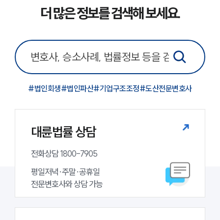
더 많은 정보를 검색해 보세요.
대륜법률상담예약
대륜법률상담예약
#
법인회생
#
법인파산
#
기업구조조정
#
도산전문변호사
대륜법률 상담
전화상담 1800-7905
평일저녁·주말·공휴일

전문변호사와 상담 가능