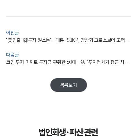
업무분야
기업회생파산그룹 업무
전체
이전글
"美진출·韓투자 원스톱"…대륜-SJKP, 양방향 크로스보더 조력 강화
구성원 소개
다음글
코인 투자 미끼로 투자금 편취한 60대…法 “투자업체가 접근 차단” 무죄
법인회생파산전문변호사
소식/자료
목록보기
언론보도
공지사항
법률 블로그
법률서식
뉴스레터/브로슈어
세미나
법인회생·파산 관련