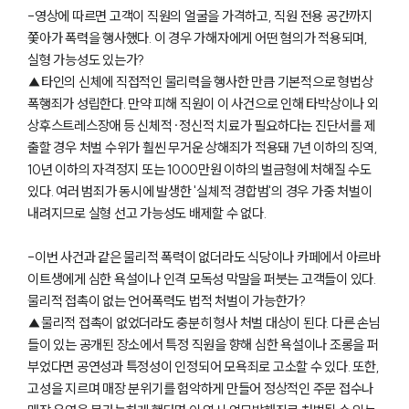
-영상에 따르면 고객이 직원의 얼굴을 가격하고, 직원 전용 공간까지
쫓아가 폭력을 행사했다. 이 경우 가해자에게 어떤 혐의가 적용되며,
실형 가능성도 있는가?
▲타인의 신체에 직접적인 물리력을 행사한 만큼 기본적으로 형법상
폭행죄가 성립한다. 만약 피해 직원이 이 사건으로 인해 타박상이나 외
상후스트레스장애 등 신체적·정신적 치료가 필요하다는 진단서를 제
출할 경우 처벌 수위가 훨씬 무거운 상해죄가 적용돼 7년 이하의 징역,
10년 이하의 자격정지 또는 1000만원 이하의 벌금형에 처해질 수도
있다. 여러 범죄가 동시에 발생한 '실체적 경합범'의 경우 가중 처벌이
내려지므로 실형 선고 가능성도 배제할 수 없다.
-이번 사건과 같은 물리적 폭력이 없더라도 식당이나 카페에서 아르바
이트생에게 심한 욕설이나 인격 모독성 막말을 퍼붓는 고객들이 있다.
물리적 접촉이 없는 언어폭력도 법적 처벌이 가능한가?
▲물리적 접촉이 없었더라도 충분히 형사 처벌 대상이 된다. 다른 손님
들이 있는 공개된 장소에서 특정 직원을 향해 심한 욕설이나 조롱을 퍼
부었다면 공연성과 특정성이 인정되어 모욕죄로 고소할 수 있다. 또한,
고성을 지르며 매장 분위기를 험악하게 만들어 정상적인 주문 접수나