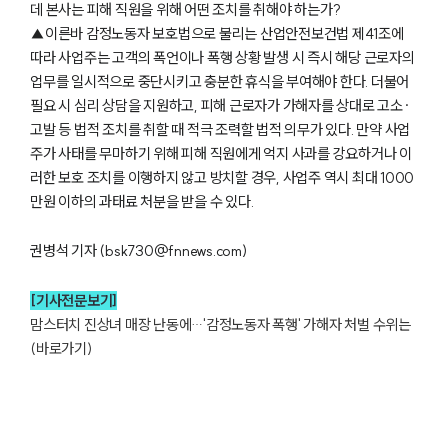
데 본사는 피해 직원을 위해 어떤 조치를 취해야 하는가?
▲이른바 감정노동자 보호법으로 불리는 산업안전보건법 제41조에
따라 사업주는 고객의 폭언이나 폭행 상황 발생 시 즉시 해당 근로자의
그룹소개
업무를 일시적으로 중단시키고 충분한 휴식을 부여해야 한다. 더불어
필요 시 심리 상담을 지원하고, 피해 근로자가 가해자를 상대로 고소·
그룹소개
고발 등 법적 조치를 취할 때 적극 조력할 법적 의무가 있다. 만약 사업
대륜의 강점
주가 사태를 무마하기 위해 피해 직원에게 억지 사과를 강요하거나 이
오시는 길
러한 보호 조치를 이행하지 않고 방치할 경우, 사업주 역시 최대 1000
글로벌 파트너 로펌
고객의 소리
만원 이하의 과태료 처분을 받을 수 있다.
통합검색
AI대륜
권병석 기자 (bsk730@fnnews.com)
업무사례
[기사전문보기]
맘스터치 진상녀 매장 난동에…'감정노동자 폭행' 가해자 처벌 수위는 
주요 업무사례
(바로가기)
사례분석/최신동향
법률정보
법률지식인
고객후기