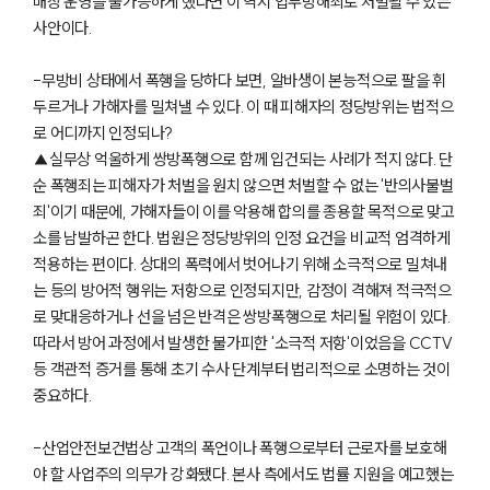
매장 운영을 불가능하게 했다면 이 역시 업무방해죄로 처벌될 수 있는
사안이다.
-무방비 상태에서 폭행을 당하다 보면, 알바생이 본능적으로 팔을 휘
두르거나 가해자를 밀쳐낼 수 있다. 이 때 피해자의 정당방위는 법적으
로 어디까지 인정되나?
▲실무상 억울하게 쌍방폭행으로 함께 입건되는 사례가 적지 않다. 단
순 폭행죄는 피해자가 처벌을 원치 않으면 처벌할 수 없는 '반의사불벌
죄'이기 때문에, 가해자들이 이를 악용해 합의를 종용할 목적으로 맞고
소를 남발하곤 한다. 법원은 정당방위의 인정 요건을 비교적 엄격하게
적용하는 편이다. 상대의 폭력에서 벗어나기 위해 소극적으로 밀쳐내
는 등의 방어적 행위는 저항으로 인정되지만, 감정이 격해져 적극적으
로 맞대응하거나 선을 넘은 반격은 쌍방폭행으로 처리될 위험이 있다.
따라서 방어 과정에서 발생한 불가피한 '소극적 저항'이었음을 CCTV
등 객관적 증거를 통해 초기 수사 단계부터 법리적으로 소명하는 것이
중요하다.
-산업안전보건법상 고객의 폭언이나 폭행으로부터 근로자를 보호해
야 할 사업주의 의무가 강화됐다. 본사 측에서도 법률 지원을 예고했는