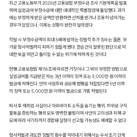
최근 고용노동부가 2026년 고용보험 부정수급 조사 기본계획을 발표
하며 실업급여 부정수급에 대한 대대적인 특별점검에 돌입했다. 과거
에는 부정하게 받은 금액만 반환하면 선처를 받거나 조용히 넘어가는
경우가 있었으나, 이제는 상황이 완전히 달라졌다.
적발 시 부정수급액의 최대 5배에 달하는 징벌적 추가 징수는 물론, 무
거운 형사처벌까지 피하기 힘들게 됐다. 한순간의 잘못된 판단으로 막
대한 빚을 떠안고 돌이킬 수 없는 위기에 처하게 된 것이다.
현행 고용보험법 제116조에 따르면 거짓이나 그 밖의 부정한 방법으로
실업급여를 지급받은 자는 3년 이하의 징역 또는 3,000만 원 이하의
벌금에 처해진다. 만약 사업주와 공모해 범행을 저질렀다면 5년 이하
의 징역 또는 5,000만 원 이하의 벌금으로 가중 처벌된다.
퇴사 후 재취업 사실이나 아르바이트 소득을 숨기는 행위, 허위로 구직
활동을 증빙하는 행위 모두 명백한 불법이며 사안의 고의성과 피해 규
모에 따라 사기죄까지 경합돼 실형이 선고될 가능성도 배제할 수 없다.
형사처벌과 과도한 징벌적 환수를 막아내기 위해서는 수사 초기 단계