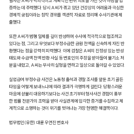
필자는 A씨가 악의적이고 계획적인 편취 의도를 가진 것이 아님을 입
증하는 데 주력했다. 당시 A씨가 겪고 있던 건강상의 어려움과 극심한
경제적 궁핍이라는 참작 경위를 객관적 자료로 정리해 수사기관에 제
출했다.
또한 A씨가 범행 일체를 깊이 반성하며 수사에 적극적으로 협조하고
있다는 점, 그리고 무엇보다 부정수급한 금원 전액을 신속하게 자진 반
환했다는 점을 강력히 피력했다. 이에 검찰은 A씨의 진정성 있는 반성
태도와 수급액 전액 반환 사실 등 변호인의 주장을 받아들여 불기소 처
분을 내렸고, A씨는 무사히 실형을 면하고 일상으로 돌아갈 수 있었다.
실업급여 부정수급 사건은 노동청 출석과 경찰 조사를 앞둔 초기 골든
타임을 어떻게 보내느냐에 따라 결과가 극명하게 갈린다. 당황스러운
마음에 섣불리 대응하기보다는 사건 초기부터 형사사건 경험이 풍부
한 법률 전문가의 조력을 받아 사실관계에 입각한 증거를 수집하고 체
계적으로 소명하는 것이 위기를 벗어나는 가장 현명한 해결책이다.
그룹소개
법무법인(유한) 대륜 우연진 변호사
그룹소개
대륜의 강점