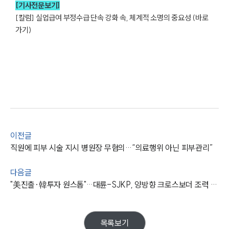
[기사전문보기]
오시는 길
[칼럼] 실업급여 부정수급 단속 강화 속, 체계적 소명의 중요성 (바로
글로벌 파트너 로펌
고객의 소리
가기)
통합검색
AI대륜
업무사례
주요 업무사례
사례분석/최신동향
법률정보
법률지식인
이전글
고객후기
직원에 피부 시술 지시 병원장 무혐의…“의료행위 아닌 피부관리”
다음글
업무분야
"美진출·韓투자 원스톱"…대륜-SJKP, 양방향 크로스보더 조력 강화
기업회생파산그룹 업무
전체
목록보기