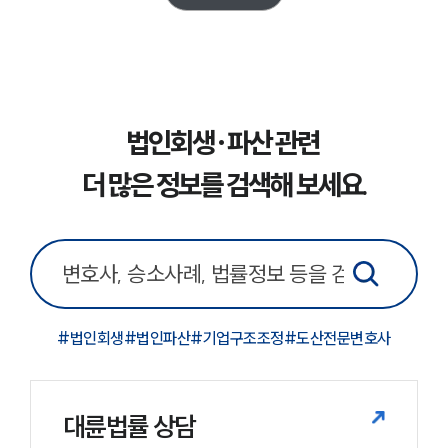
구성원 소개
법인회생파산전문변호사
소식/자료
법인회생·파산 관련
언론보도
더 많은 정보를 검색해 보세요.
공지사항
법률 블로그
법률서식
뉴스레터/브로슈어
세미나
#
법인회생
#
법인파산
#
기업구조조정
#
도산전문변호사
대륜법률상담예약
대륜법률상담예약
대륜법률 상담