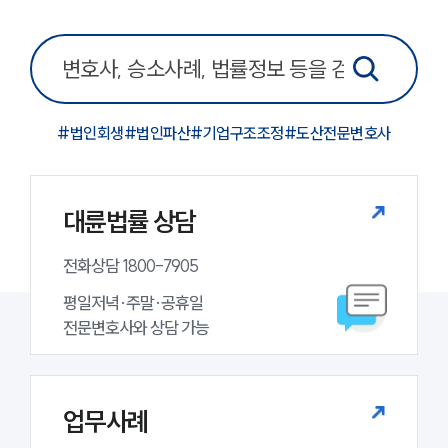
그룹소개
그룹소개
대륜의 강점
#
법인회생
#
법인파산
#
기업구조조정
#
도산전문변호사
오시는 길
글로벌 파트너 로펌
고객의 소리
통합검색
대륜법률 상담
AI대륜
전화상담 1800-7905
업무사례
평일저녁·주말·공휴일

주요 업무사례
전문변호사와 상담 가능
사례분석/최신동향
법률정보
법률지식인
고객후기
업무사례