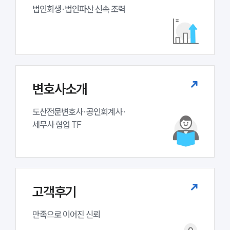
업무분야
법인회생·법인파산 신속 조력
기업회생파산그룹 업무
전체
구성원 소개
변호사소개
법인회생파산전문변호사
도산전문변호사·공인회계사·

세무사 협업 TF
소식/자료
언론보도
공지사항
법률 블로그
법률서식
고객후기
뉴스레터/브로슈어
세미나
만족으로 이어진 신뢰